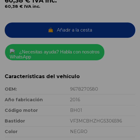
60,38 €
IVA inc.
60,38 €
IVA inc.
Añadir a la cesta
¿Necesitas ayuda? Habla con nosotros
Características del vehículo
OEM:
9678270580
Año fabricación
2016
Código motor
BH01
Bastidor
VF3MCBHZHGS306596
Color
NEGRO