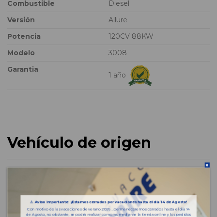
Combustible
Diesel
Versión
Allure
Potencia
120CV 88KW
Modelo
3008
Garantia
1 año
Vehículo de origen
⚠️
Aviso importante: ¡Estamos cerrados por vacaciones hasta el día 14 de Agosto!
Con motivo de las vacaciones de verano 2026 , permaneceremos cerrados hasta el día 14
de Agosto, no obstante, se podrá realizar compras mediante la tienda online y los pedidos