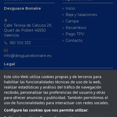
Desguace Bonaire
Inicio
Baja y tasaciones
Campa
Calle Teresa de Calcuta 29,
Recambios
Quart de Poblet 46930
Pago TPV
Valencia
Contacto
961 100 333
info@desguacebonaire.es
Legal
Política de privacidad
Este sitio Web utiliza cookies propias y de terceros para
Política de cookies
habilitar las funcionalidades técnicas de uso de la web,
Aviso legal
realizar estadísticas y análisis del tráfico de navegación
recibido, personalizar las preferencias del usuario y otras
Condiciones de venta
para ofrecer anuncios y publicidad. También permitimos el
uso de funcionalidades para interactuar con redes sociales.
Configure las cookies que nos permite utilizar:
© 2024 Desguace Bonaire, S.L. Todos los derechos