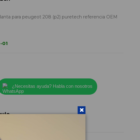
anta para peugeot 208 (p2) puretech referencia OEM
-01
¿Necesitas ayuda? Habla con nosotros
culo
9829566277
2021