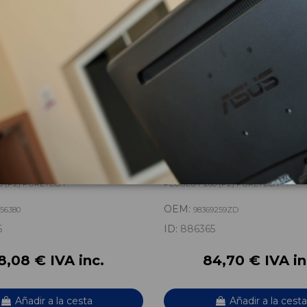
INSTRUMENTOS
MANDO MULTIFUNCION 983
80
8 (P2) PURETECH
PEUGEOT 208 (P2) PURETECH
OEM:
56380
98369259ZD
6
ID:
886365
8,08 € IVA inc.
84,70 € IVA in
Añadir a la cesta
Añadir a la cesta