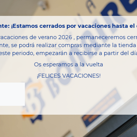
Bastidor
Combustible
te: ¡Estamos cerrados por vacaciones hasta el 
Versión
vacaciones de verano 2026 , permaneceremos cerra
Potencia
nte, se podrá realizar compras mediante la tienda 
Modelo
este periodo, empezarán a recibirse a partir del d
Garantia
Os esperamos a la vuelta
¡FELICES VACACIONES!
zas almacenadas del vehí