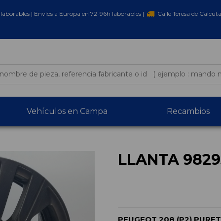
laborables | Envíos a Europa en 72-96h laborables |
Calle Teresa de Calcut
Vehículos en Campa
Recambios
LLANTA 9829
PEUGEOT 208 (P2) PURE