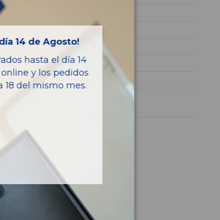
VR3UPHNEKM5836595
GASOLINA
día 14 de Agosto!
PURETECH
dos hasta el día 14
101CV 74KW
online y los pedidos
208 (P2)
ía 18 del mismo mes.
1 año
culo