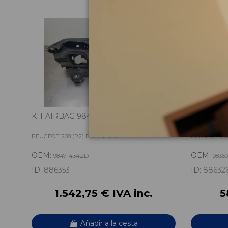
KIT AIRBAG 98471434ZD
CUADRO 
98360563
PEUGEOT 208 (P2) PURETECH
PEUGEOT 20
OEM:
OEM:
98471434ZD
98360
ID:
886353
ID:
88632
1.542,75 € IVA inc.
5
Añadir a la cesta