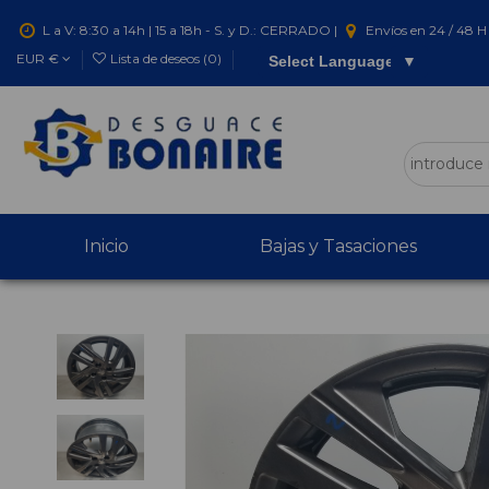
L a V: 8:30 a 14h | 15 a 18h - S. y D.: CERRADO |
Envíos en 24 / 48 H 
EUR €
Lista de deseos (
0
)
Select Language
▼
Inicio
Bajas y Tasaciones