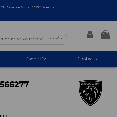
a 29, Quart de Poblet 46930 Valencia
Pago TPV
Contacto
566277
TECH