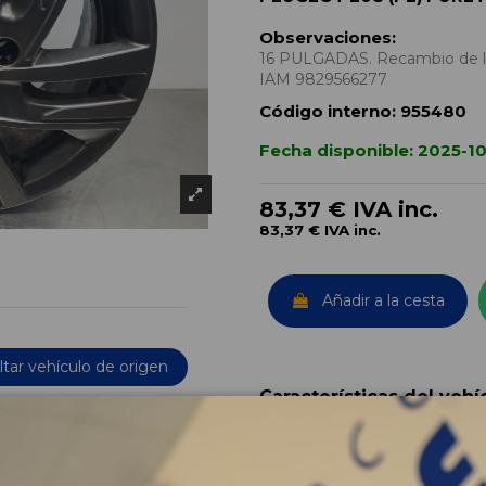
Observaciones:
16 PULGADAS. Recambio de ll
IAM 9829566277
Código interno:
955480
Fecha disponible:
2025-10
83,37 €
IVA inc.
83,37 €
IVA inc.
Añadir a la cesta
tar vehículo de origen
Características del vehí
OEM:
Año fabricación