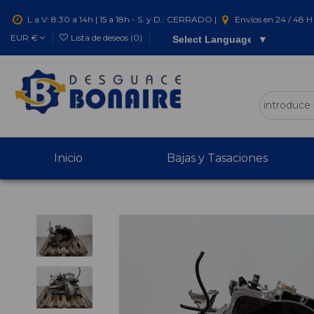
L a V: 8:30 a 14h | 15 a 18h - S. y D.: CERRADO |
Envíos en 24 / 48 H 
EUR €
Lista de deseos (
0
)
Select Language
▼
Inicio
Bajas y Tasaciones