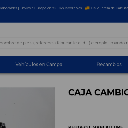
laborables | Envíos a Europa en 72-96h laborables |
Calle Teresa de Calcut
Vehículos en Campa
Recambios
CAJA CAMBI
PEUGEOT 3008 ALLURE