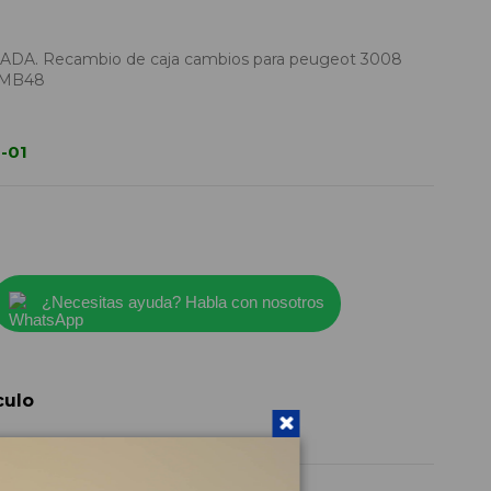
. Recambio de caja cambios para peugeot 3008
20MB48
-01
¿Necesitas ayuda? Habla con nosotros
culo
20MB48
2016