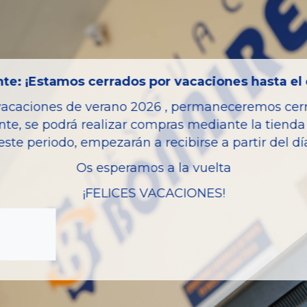
Código motor
Bastidor
Color
te: ¡Estamos cerrados por vacaciones hasta el 
Combustible
vacaciones de verano 2026 , permaneceremos cerra
Versión
nte, se podrá realizar compras mediante la tienda 
Potencia
este periodo, empezarán a recibirse a partir del d
Modelo
Os esperamos a la vuelta
Garantia
¡FELICES VACACIONES!