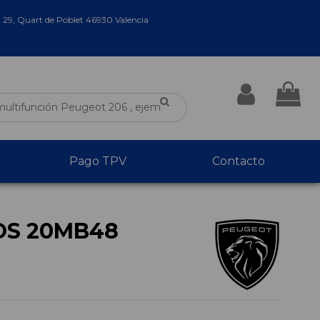
a 29, Quart de Poblet 46930 Valencia
Pago TPV
Contacto
OS 20MB48