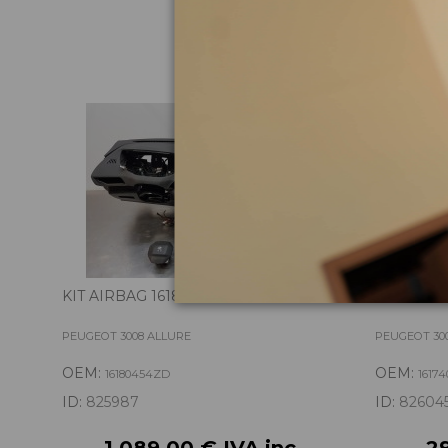
Pie
KIT AIRBAG 16180454ZD
PORTON 
PEUGEOT 3008 ALLURE
PEUGEOT 30
OEM:
OEM:
16180454ZD
16174
ID:
825987
ID:
82604
1.089,00 € IVA inc.
29