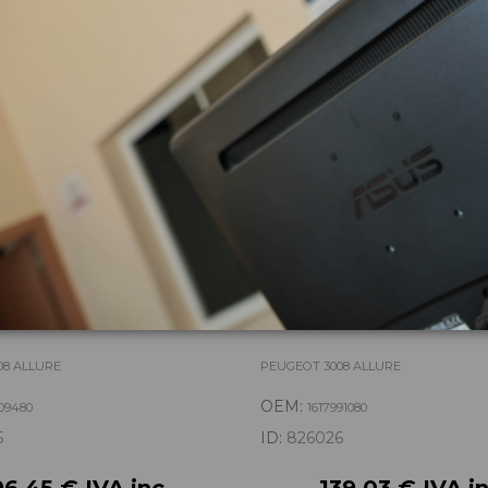
zas almacenadas del vehí
TRASERO 1617409480
PARAGOLPES TRASERO 161
08 ALLURE
PEUGEOT 3008 ALLURE
OEM:
09480
1617991080
5
ID:
826026
6,45 € IVA inc.
139,03 € IVA in