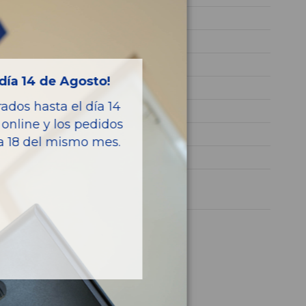
BH01
VF3MCBHZHGS306596
NEGRO
día 14 de Agosto!
Diesel
dos hasta el día 14
Allure
online y los pedidos
120CV 88KW
ía 18 del mismo mes.
3008
1 año