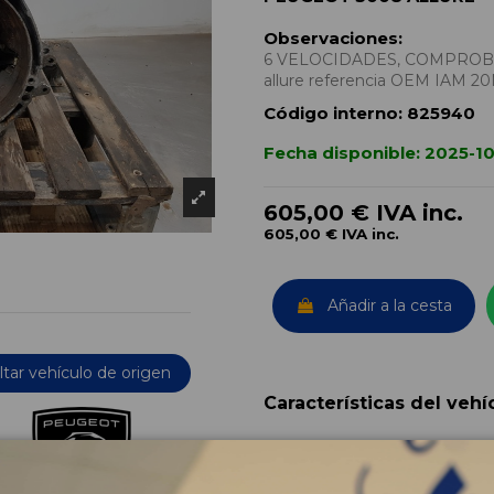
Observaciones:
6 VELOCIDADES, COMPROBADA
allure referencia OEM IAM 
Código interno:
825940
Fecha disponible:
2025-10
605,00 €
IVA inc.
605,00 €
IVA inc.
Añadir a la cesta
tar vehículo de origen
Características del vehí
OEM:
Año fabricación