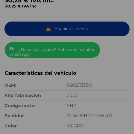
30,25 €
IVA inc.
30,25 €
IVA inc.
Añadir a la cesta
¿Necesitas ayuda? Habla con nosotros
Características del vehículo
OEM:
9662213380
Año fabricación
2007
Código motor
9HZ
Bastidor
VF36D9HZC21566407
Color
NEGRO