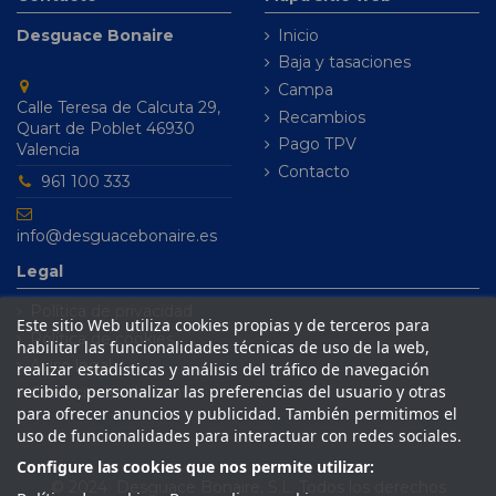
Desguace Bonaire
Inicio
Baja y tasaciones
Campa
Calle Teresa de Calcuta 29,
Recambios
Quart de Poblet 46930
Pago TPV
Valencia
Contacto
961 100 333
info@desguacebonaire.es
Legal
Política de privacidad
Este sitio Web utiliza cookies propias y de terceros para
Política de cookies
habilitar las funcionalidades técnicas de uso de la web,
Aviso legal
realizar estadísticas y análisis del tráfico de navegación
recibido, personalizar las preferencias del usuario y otras
Condiciones de venta
para ofrecer anuncios y publicidad. También permitimos el
uso de funcionalidades para interactuar con redes sociales.
Configure las cookies que nos permite utilizar:
© 2024 Desguace Bonaire, S.L. Todos los derechos