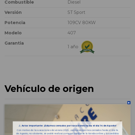
Combustible
Diesel
Versión
ST Sport
Potencia
109CV 80KW
Modelo
407
Garantia
1 año
Vehículo de origen
⚠️
Aviso importante: ¡Estamos cerrados por vacaciones hasta el día 14 de Agosto!
Con motivo de las vacaciones de verano 2026 , permaneceremos cerrados hasta el día 14
de Agosto, no obstante, se podrá realizar compras mediante la tienda online y los pedidos