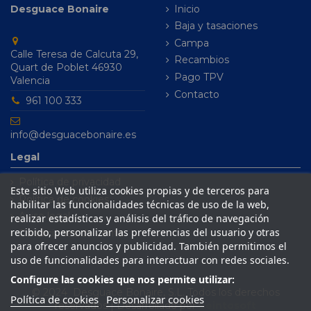
Desguace Bonaire
Inicio
Baja y tasaciones
Campa
Calle Teresa de Calcuta 29,
Recambios
Quart de Poblet 46930
Pago TPV
Valencia
Contacto
961 100 333
info@desguacebonaire.es
Legal
Política de privacidad
Este sitio Web utiliza cookies propias y de terceros para
Política de cookies
habilitar las funcionalidades técnicas de uso de la web,
Aviso legal
realizar estadísticas y análisis del tráfico de navegación
recibido, personalizar las preferencias del usuario y otras
Condiciones de venta
para ofrecer anuncios y publicidad. También permitimos el
uso de funcionalidades para interactuar con redes sociales.
Configure las cookies que nos permite utilizar:
© 2024 Desguace Bonaire, S.L. Todos los derechos
Política de cookies
Personalizar cookies
reservados | Desarrollado por
Seintosoft