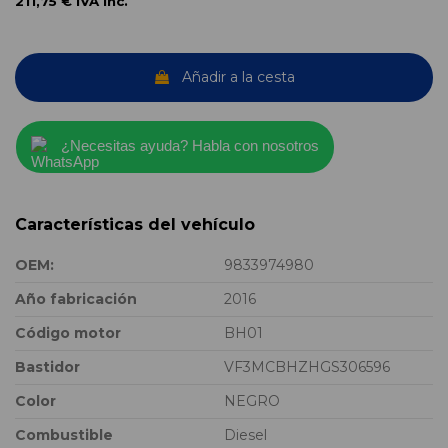
211,75 €
IVA inc.
Añadir a la cesta
¿Necesitas ayuda? Habla con nosotros
Características del vehículo
OEM:
9833974980
Año fabricación
2016
Código motor
BH01
Bastidor
VF3MCBHZHGS306596
Color
NEGRO
Combustible
Diesel