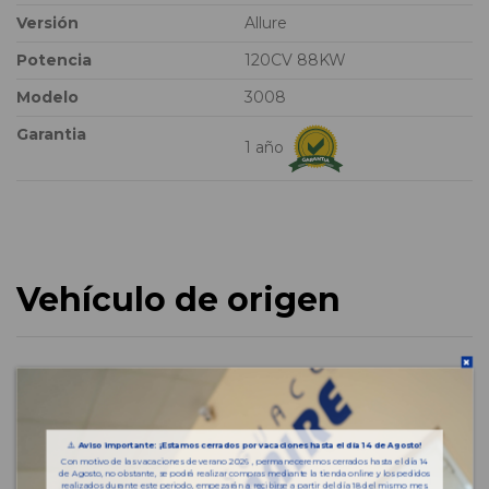
Versión
Allure
Potencia
120CV 88KW
Modelo
3008
Garantia
1 año
Vehículo de origen
⚠️
Aviso importante: ¡Estamos cerrados por vacaciones hasta el día 14 de Agosto!
Con motivo de las vacaciones de verano 2026 , permaneceremos cerrados hasta el día 14
de Agosto, no obstante, se podrá realizar compras mediante la tienda online y los pedidos
realizados durante este periodo, empezarán a recibirse a partir del día 18 del mismo mes.