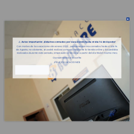
⚠️
Aviso importante: ¡Estamos cerrados por vacaciones hasta el día 14 de Agosto!
Con motivo de las vacaciones de verano 2026 , permaneceremos cerrados hasta el día 14
de Agosto, no obstante, se podrá realizar compras mediante la tienda online y los pedidos
realizados durante este periodo, empezarán a recibirse a partir del día 18 del mismo mes.
Os esperamos a la vuelta
¡FELICES VACACIONES!