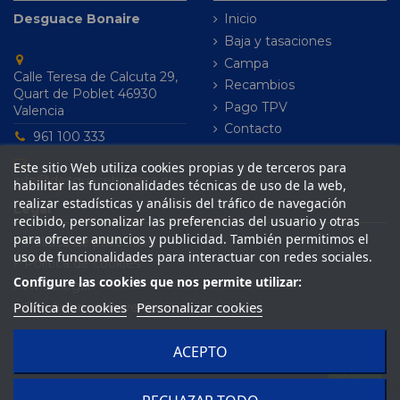
Desguace Bonaire
Inicio
Baja y tasaciones
Campa
Calle Teresa de Calcuta 29,
Recambios
Quart de Poblet 46930
Pago TPV
Valencia
Contacto
961 100 333
Este sitio Web utiliza cookies propias y de terceros para
info@desguacebonaire.es
habilitar las funcionalidades técnicas de uso de la web,
realizar estadísticas y análisis del tráfico de navegación
Legal
recibido, personalizar las preferencias del usuario y otras
para ofrecer anuncios y publicidad. También permitimos el
Política de privacidad
uso de funcionalidades para interactuar con redes sociales.
Política de cookies
Configure las cookies que nos permite utilizar:
Aviso legal
Política de cookies
Personalizar cookies
Condiciones de venta
ACEPTO
© 2024 Desguace Bonaire, S.L. Todos los derechos