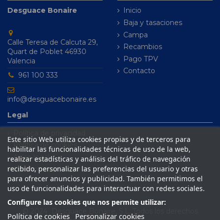
Desguace Bonaire
Inicio
Baja y tasaciones
Campa
Calle Teresa de Calcuta 29,
Recambios
Quart de Poblet 46930
Pago TPV
Valencia
Contacto
961 100 333
info@desguacebonaire.es
Legal
Política de privacidad
Este sitio Web utiliza cookies propias y de terceros para
Política de cookies
habilitar las funcionalidades técnicas de uso de la web,
Aviso legal
realizar estadísticas y análisis del tráfico de navegación
recibido, personalizar las preferencias del usuario y otras
Condiciones de venta
para ofrecer anuncios y publicidad. También permitimos el
uso de funcionalidades para interactuar con redes sociales.
Configure las cookies que nos permite utilizar:
© 2024 Desguace Bonaire, S.L. Todos los derechos
Política de cookies
Personalizar cookies