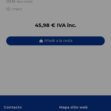
OEM:
9654491280
ID:
778873
45,98 € IVA inc.
Añadir a la cesta
Contacto
Mapa sitio web