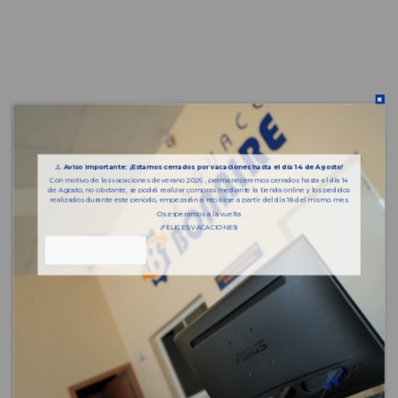
⚠️
Aviso importante: ¡Estamos cerrados por vacaciones hasta el día 14 de Agosto!
Con motivo de las vacaciones de verano 2026 , permaneceremos cerrados hasta el día 14
de Agosto, no obstante, se podrá realizar compras mediante la tienda online y los pedidos
realizados durante este periodo, empezarán a recibirse a partir del día 18 del mismo mes.
Os esperamos a la vuelta
¡FELICES VACACIONES!