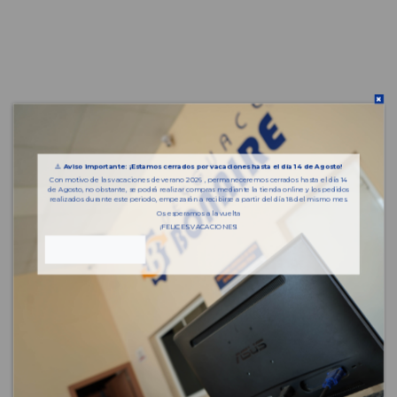
⚠️
Aviso importante: ¡Estamos cerrados por vacaciones hasta el día 14 de Agosto!
Con motivo de las vacaciones de verano 2026 , permaneceremos cerrados hasta el día 14
de Agosto, no obstante, se podrá realizar compras mediante la tienda online y los pedidos
realizados durante este periodo, empezarán a recibirse a partir del día 18 del mismo mes.
Os esperamos a la vuelta
¡FELICES VACACIONES!