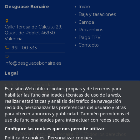
Desguace Bonaire
Inicio
Baja y tasaciones
Campa
Calle Teresa de Calcuta 29,
Recambios
Quart de Poblet 46930
Pago TPV
Valencia
Contacto
961 100 333
info@desguacebonaire.es
Legal
Política de privacidad
Este sitio Web utiliza cookies propias y de terceros para
Política de cookies
habilitar las funcionalidades técnicas de uso de la web,
Aviso legal
realizar estadísticas y análisis del tráfico de navegación
recibido, personalizar las preferencias del usuario y otras
Condiciones de venta
para ofrecer anuncios y publicidad. También permitimos el
uso de funcionalidades para interactuar con redes sociales.
Configure las cookies que nos permite utilizar:
© 2024 Desguace Bonaire, S.L. Todos los derechos
Política de cookies
Personalizar cookies