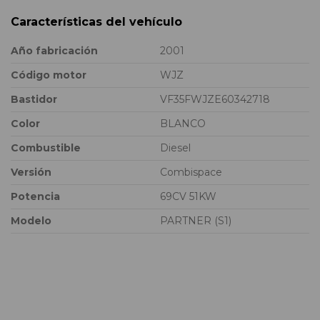
Características del vehículo
Año fabricación
2001
Código motor
WJZ
Bastidor
VF35FWJZE60342718
Color
BLANCO
Combustible
Diesel
Versión
Combispace
Potencia
69CV 51KW
Modelo
PARTNER (S1)