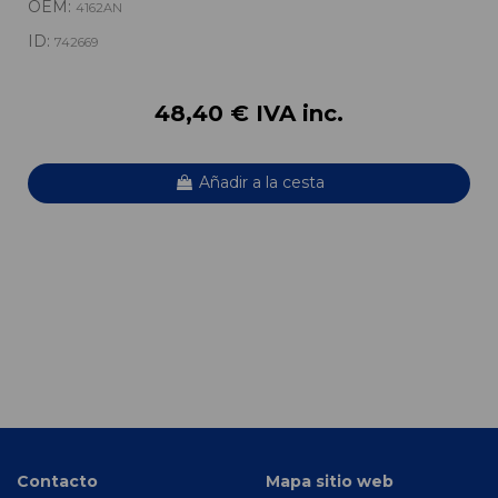
OEM:
4162AN
ID:
742669
48,40 € IVA inc.
Añadir a la cesta
Contacto
Mapa sitio web