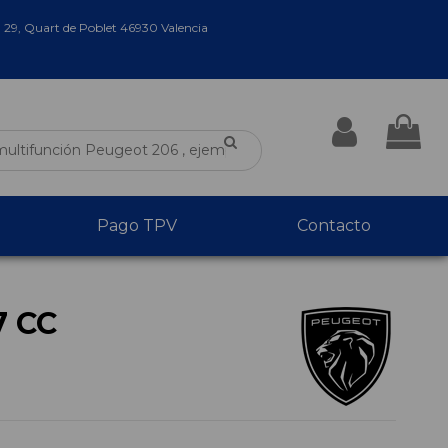
a 29, Quart de Poblet 46930 Valencia
Pago TPV
Contacto
 CC