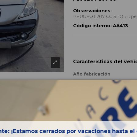
Observaciones:
PEUGEOT 207 CC SPORT. peu
Código interno:
AA413
Características del vehí
Año fabricación
Código motor
Bastidor
Color
Combustible
Versión
te: ¡Estamos cerrados por vacaciones hasta el 
Potencia