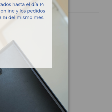
dos hasta el día 14
207 CC
online y los pedidos
ía 18 del mismo mes.
culo