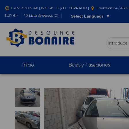
L a V: 8:30 a 14h | 15 a 18h - S. y D.: CERRADO |
Envíos en 24 / 48 H 
EUR €
Lista de deseos (
0
)
Select Language
▼
Inicio
Bajas y Tasaciones