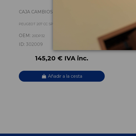
CAJA CAMBIOS 20DP32
PEUGEOT 207 CC SPORT
OEM:
20DP32
ID:
302009
145,20 € IVA inc.
Añadir a la cesta