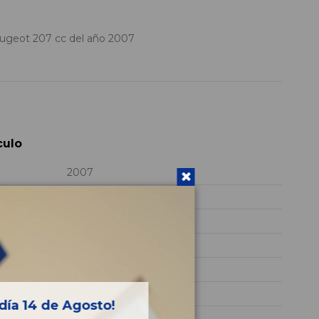
geot 207 cc del año 2007
culo
2007
5FX
VF3WB5FXC34119680
GRIS
GASOLINA
Sport
día 14 de Agosto!
150CV 110KW