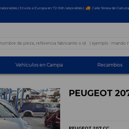
laborables | Envíos a Europa en 72-96h laborables |
Calle Teresa de Calcut
Vehículos en Campa
Recambios
PEUGEOT 207
PEUGEOT 207 CC