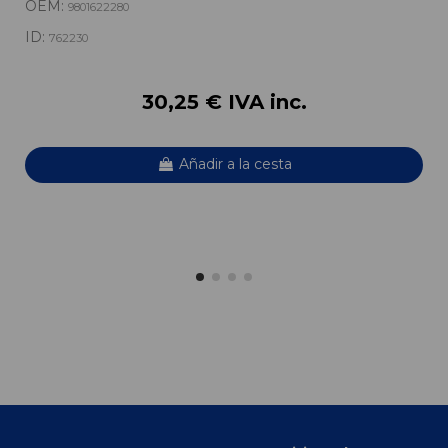
OEM:
9801622280
ID:
762230
30,25 € IVA inc.
Añadir a la cesta