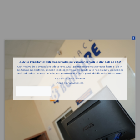
⚠️
Aviso importante: ¡Estamos cerrados por vacaciones hasta el día 14 de Agosto!
Con motivo de las vacaciones de verano 2026 , permaneceremos cerrados hasta el día 14
de Agosto, no obstante, se podrá realizar compras mediante la tienda online y los pedidos
realizados durante este periodo, empezarán a recibirse a partir del día 18 del mismo mes.
Os esperamos a la vuelta
¡FELICES VACACIONES!