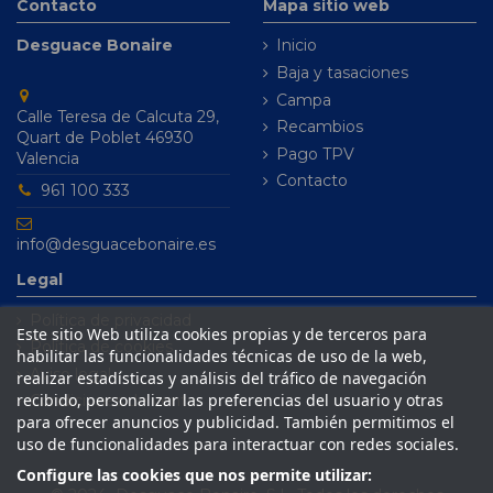
Contacto
Mapa sitio web
Desguace Bonaire
Inicio
Baja y tasaciones
Campa
Calle Teresa de Calcuta 29,
Recambios
Quart de Poblet 46930
Pago TPV
Valencia
Contacto
961 100 333
info@desguacebonaire.es
Legal
Política de privacidad
Este sitio Web utiliza cookies propias y de terceros para
Política de cookies
habilitar las funcionalidades técnicas de uso de la web,
Aviso legal
realizar estadísticas y análisis del tráfico de navegación
recibido, personalizar las preferencias del usuario y otras
Condiciones de venta
para ofrecer anuncios y publicidad. También permitimos el
uso de funcionalidades para interactuar con redes sociales.
Configure las cookies que nos permite utilizar: