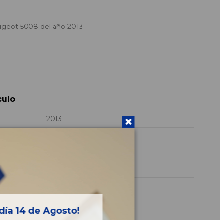
eot 5008 del año 2013
culo
2013
RH02
VF30ARHE8DS178872
BLANCO
Diesel
Allure
día 14 de Agosto!
150CV 110KW