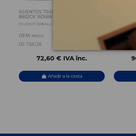
ASIENTOS TRASEROS SEGUNDA FILA
ALETA D
8852CK 1606889180 8852CK
7840Y7
PEUGEOT 5008 ALLURE
PEUGEOT 50
OEM:
OEM:
8852CK
7840
ID:
738128
ID:
73824
72,60 € IVA inc.
9
Añadir a la cesta