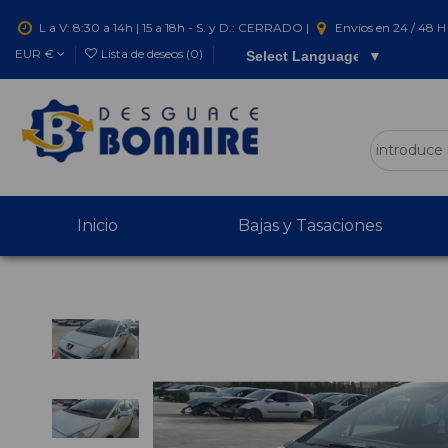
L a V: 8:30 a 14h | 15 a 18h - S. y D.: CERRADO |
Envíos en 24 / 48 H 
EUR €
Lista de deseos (
0
)
Select Language
▼
Inicio
Bajas y Tasaciones