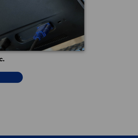
LANTERO
c.