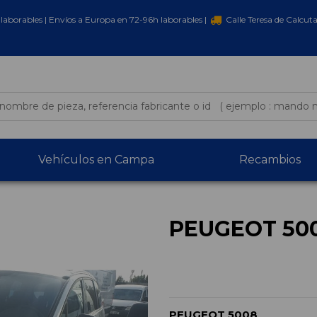
laborables | Envíos a Europa en 72-96h laborables |
Calle Teresa de Calcut
Vehículos en Campa
Recambios
PEUGEOT 50
PEUGEOT 5008