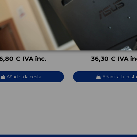
ELANTERA IZQUIERDA
CINTURON SEGURIDAD DE
DERECHO 98019795XX
08 ALLURE
PEUGEOT 5008 ALLURE
OEM:
Y7
98019795XX
3
ID:
705038
6,80 € IVA inc.
36,30 € IVA in
Añadir a la cesta
Añadir a la cesta