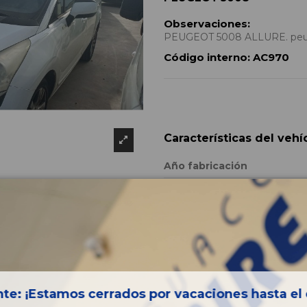
Observaciones:
PEUGEOT 5008 ALLURE. peug
Código interno:
AC970
Características del vehí
Año fabricación
Código motor
Bastidor
Color
Combustible
Versión
te: ¡Estamos cerrados por vacaciones hasta el 
Potencia