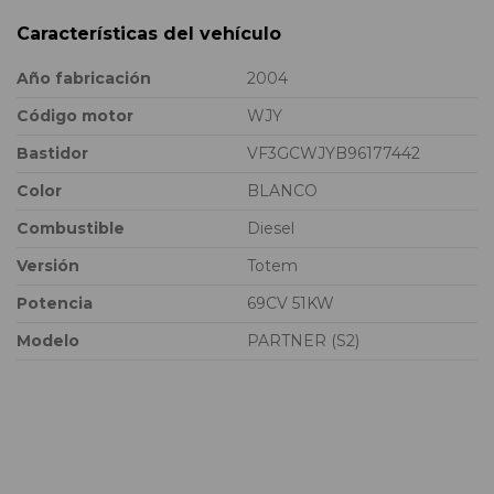
Características del vehículo
Año fabricación
2004
Código motor
WJY
Bastidor
VF3GCWJYB96177442
Color
BLANCO
Combustible
Diesel
Versión
Totem
Potencia
69CV 51KW
Modelo
PARTNER (S2)