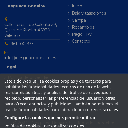
Desguace Bonaire
Inicio
Baja y tasaciones
Campa
Calle Teresa de Calcuta 29,
Recambios
Quart de Poblet 46930
Pago TPV
Valencia
Contacto
961 100 333
info@desguacebonaire.es
Legal
Política de privacidad
Este sitio Web utiliza cookies propias y de terceros para
Política de cookies
habilitar las funcionalidades técnicas de uso de la web,
Aviso legal
realizar estadísticas y análisis del tráfico de navegación
recibido, personalizar las preferencias del usuario y otras
Condiciones de venta
para ofrecer anuncios y publicidad. También permitimos el
uso de funcionalidades para interactuar con redes sociales.
Configure las cookies que nos permite utilizar:
© 2024 Desguace Bonaire, S.L. Todos los derechos
Política de cookies
Personalizar cookies