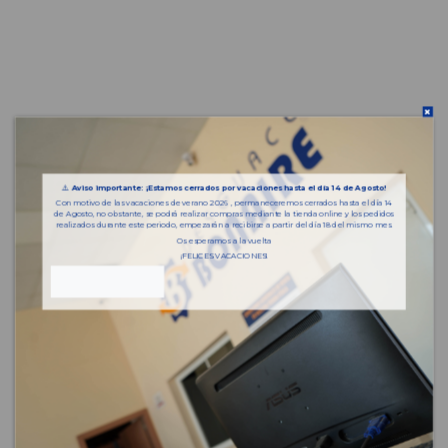
⚠️
Aviso importante: ¡Estamos cerrados por vacaciones hasta el día 14 de Agosto!
Con motivo de las vacaciones de verano 2026 , permaneceremos cerrados hasta el día 14
de Agosto, no obstante, se podrá realizar compras mediante la tienda online y los pedidos
realizados durante este periodo, empezarán a recibirse a partir del día 18 del mismo mes.
Os esperamos a la vuelta
¡FELICES VACACIONES!