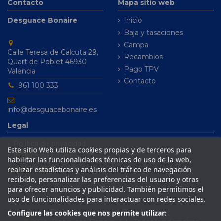
Contacto
Mapa sitio web
Desguace Bonaire
Inicio
Baja y tasaciones
Campa
Calle Teresa de Calcuta 29,
Recambios
Quart de Poblet 46930
Pago TPV
Valencia
Contacto
961 100 333
info@desguacebonaire.es
Legal
Política de privacidad
Este sitio Web utiliza cookies propias y de terceros para
Política de cookies
habilitar las funcionalidades técnicas de uso de la web,
Aviso legal
realizar estadísticas y análisis del tráfico de navegación
recibido, personalizar las preferencias del usuario y otras
Condiciones de venta
para ofrecer anuncios y publicidad. También permitimos el
uso de funcionalidades para interactuar con redes sociales.
Configure las cookies que nos permite utilizar: