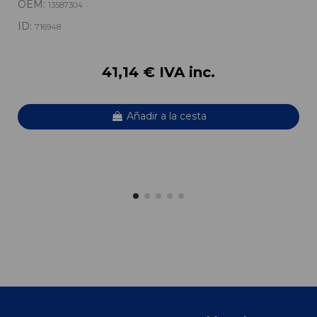
OEM:
13587304
ID:
716948
41,14 € IVA inc.
Añadir a la cesta