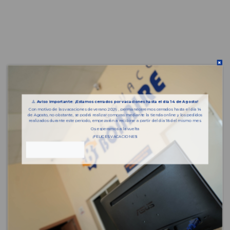
⚠️
Aviso importante: ¡Estamos cerrados por vacaciones hasta el día 14 de Agosto!
Con motivo de las vacaciones de verano 2026 , permaneceremos cerrados hasta el día 14
de Agosto, no obstante, se podrá realizar compras mediante la tienda online y los pedidos
realizados durante este periodo, empezarán a recibirse a partir del día 18 del mismo mes.
Os esperamos a la vuelta
¡FELICES VACACIONES!