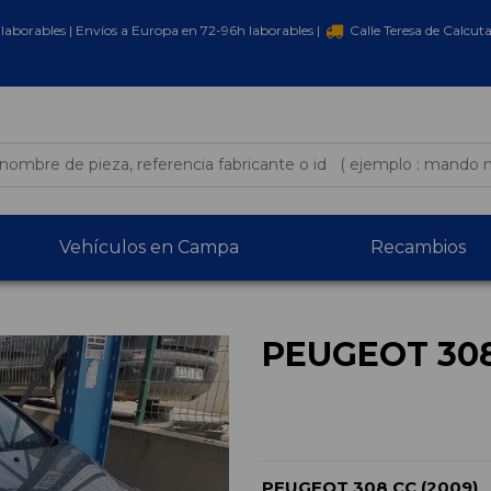
laborables | Envíos a Europa en 72-96h laborables |
Calle Teresa de Calcut
Vehículos en Campa
Recambios
PEUGEOT 308
PEUGEOT 308 CC (2009)