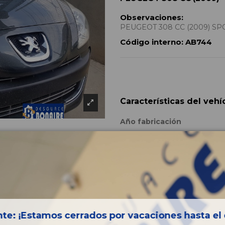
Observaciones:
PEUGEOT 308 CC (2009) SPOR
Código interno:
AB744
Características del vehí
Año fabricación
Código motor
Bastidor
Color
Combustible
Versión
te: ¡Estamos cerrados por vacaciones hasta el 
Potencia