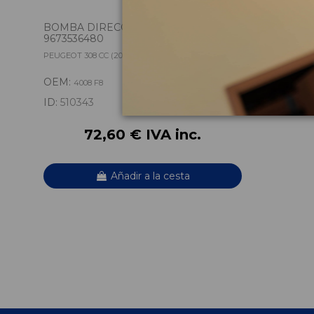
BOMBA DIRECCION 4008 F8
9673536480
PEUGEOT 308 CC (2009) SPORT
OEM:
4008 F8
ID:
510343
72,60 € IVA inc.
Añadir a la cesta