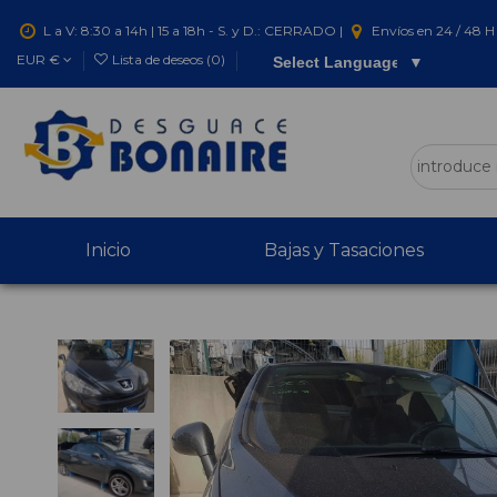
L a V: 8:30 a 14h | 15 a 18h - S. y D.: CERRADO |
Envíos en 24 / 48 H 
EUR €
Lista de deseos (
0
)
Select Language
▼
Inicio
Bajas y Tasaciones