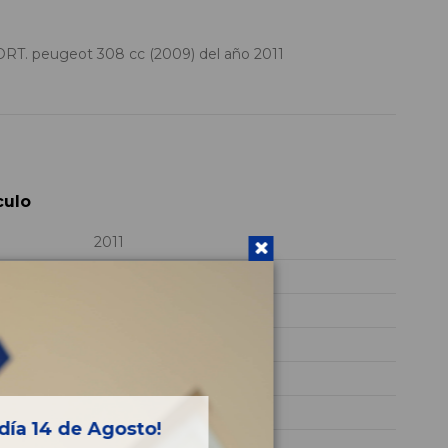
T. peugeot 308 cc (2009) del año 2011
culo
2011
SFS O SFS01
VF34B5FS0BS052312
NEGRO
GASOLINA
Sport
día 14 de Agosto!
120CV 88KW